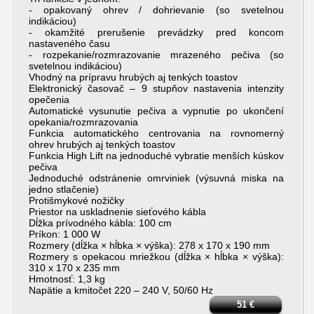
- opakovaný ohrev / dohrievanie (so svetelnou
indikáciou)
- okamžité prerušenie prevádzky pred koncom
nastaveného času
- rozpekanie/rozmrazovanie mrazeného pečiva (so
svetelnou indikáciou)
Vhodný na prípravu hrubých aj tenkých toastov
Elektronický časovač – 9 stupňov nastavenia intenzity
opečenia
Automatické vysunutie pečiva a vypnutie po ukončení
opekania/rozmrazovania
Funkcia automatického centrovania na rovnomerný
ohrev hrubých aj tenkých toastov
Funkcia High Lift na jednoduché vybratie menších kúskov
pečiva
Jednoduché odstránenie omrviniek (výsuvná miska na
jedno stlačenie)
Protišmykové nožičky
Priestor na uskladnenie sieťového kábla
Dĺžka prívodného kábla: 100 cm
Príkon: 1 000 W
Rozmery (dĺžka × hĺbka × výška): 278 x 170 x 190 mm
Rozmery s opekacou mriežkou (dĺžka × hĺbka × výška):
310 x 170 x 235 mm
Hmotnosť: 1,3 kg
Napätie a kmitočet 220 – 240 V, 50/60 Hz
51
€