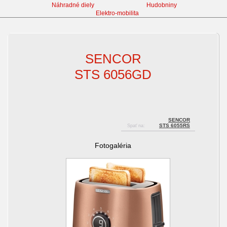
Náhradné diely
Hudobniny
Elektro-mobilita
Hriankovače
SENCOR
STS 6056GD
SENCOR
STS 6055RS
Spať na:
Fotogaléria