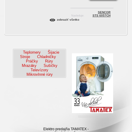
SENCOR
STS 6057CH
Nasleduje:
zobraziť všetko
Teplomery
Šijacie
Stroje
Chladničky
Práčky
Rúry
Mrazáky
Sušičky
Televízory
Mikrovlnné rúry
Elektro predajňa TAMATEX -