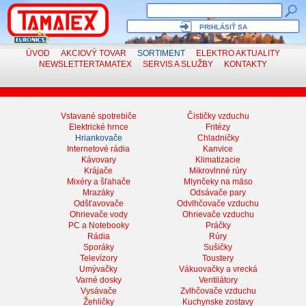
PRIHLÁSIŤ SA
ÚVOD
AKCIOVÝ TOVAR
SORTIMENT
ELEKTRO
AKTUALITY
NEWSLETTER
TAMATEX
SERVIS
A SLUŽBY
KONTAKTY
Vstavané spotrebiče
Čističky vzduchu
Elektrické hrnce
Fritézy
Hriankovače
Chladničky
Internetové rádia
Kanvice
Kávovary
Klimatizacie
Krájače
Mikrovlnné rúry
Mixéry a šľahače
Mlynčeky na mäso
Mrazáky
Odsávače pary
Odšťavovače
Odvlhčovače vzduchu
Ohrievače vody
Ohrievače vzduchu
PC a Notebooky
Práčky
Rádia
Rúry
Sporáky
Sušičky
Televízory
Toustery
Umývačky
Vákuovačky a vrecká
Varné dosky
Ventilátory
Vysávače
Zvlhčovače vzduchu
Žehličky
Kuchynske zostavy