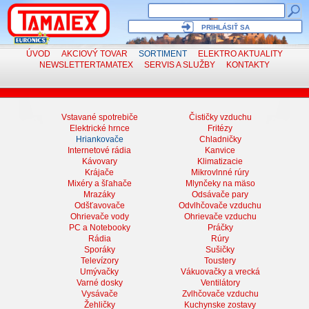
PRIHLÁSIŤ SA
ÚVOD
AKCIOVÝ TOVAR
SORTIMENT
ELEKTRO
AKTUALITY
NEWSLETTER
TAMATEX
SERVIS
A SLUŽBY
KONTAKTY
Vstavané spotrebiče
Čističky vzduchu
Elektrické hrnce
Fritézy
Hriankovače
Chladničky
Internetové rádia
Kanvice
Kávovary
Klimatizacie
Krájače
Mikrovlnné rúry
Mixéry a šľahače
Mlynčeky na mäso
Mrazáky
Odsávače pary
Odšťavovače
Odvlhčovače vzduchu
Ohrievače vody
Ohrievače vzduchu
PC a Notebooky
Práčky
Rádia
Rúry
Sporáky
Sušičky
Televízory
Toustery
Umývačky
Vákuovačky a vrecká
Varné dosky
Ventilátory
Vysávače
Zvlhčovače vzduchu
Žehličky
Kuchynske zostavy