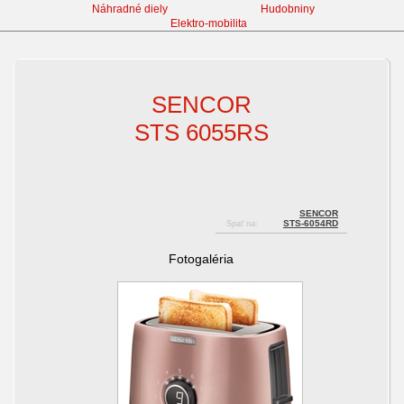
Náhradné diely
Hudobniny
Elektro-mobilita
Hriankovače
SENCOR
STS 6055RS
SENCOR
STS-6054RD
Spať na:
Fotogaléria