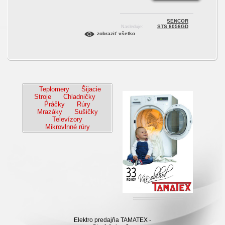
SENCOR
STS 6056GD
Nasleduje:
zobraziť všetko
Teplomery
Šijacie
Stroje
Chladničky
Práčky
Rúry
Mrazáky
Sušičky
Televízory
Mikrovlnné rúry
Elektro predajňa TAMATEX -