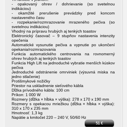
- opakovaný ohrev / dohrievanie (so svetelnou
indikáciou)
- okamžité prerušenie prevádzky pred koncom
nastaveného času
- rozpekanie/rozmrazovanie mrazeného pečiva (so
svetelnou indikáciou)
Vhodný na prípravu hrubých aj tenkých toastov
Elektronický časovač – 9 stupňov nastavenia intenzity
opečenia
Automatické vysunutie pečiva a vypnutie po ukončení
opekania/rozmrazovania
Funkcia automatického centrovania na rovnomerný
ohrev hrubých aj tenkých toastov
Funkcia High Lift na jednoduché vybratie menších kúskov
pečiva
Jednoduché odstránenie omrviniek (výsuvná miska na
jedno stlačenie)
Protišmykové nožičky
Priestor na uskladnenie sieťového kábla
Dĺžka prívodného kábla: 100 cm
Príkon: 1 000 W
Rozmery (dĺžka × hĺbka × výška): 278 x 170 x 190 mm
Rozmery s opekacou mriežkou (dĺžka × hĺbka × výška):
310 x 170 x 235 mm
Hmotnosť: 1,3 kg
Napätie a kmitočet 220 – 240 V, 50/60 Hz
51
€