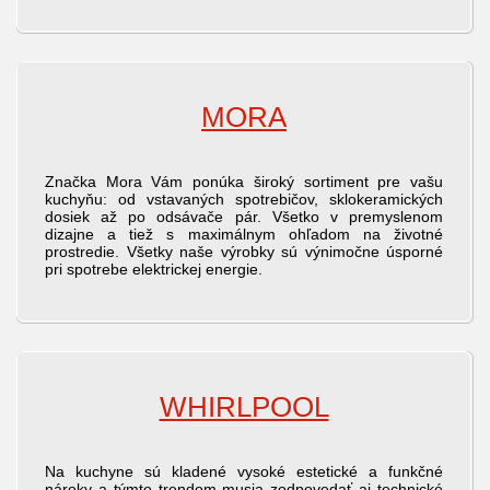
MORA
Značka Mora Vám ponúka široký sortiment pre vašu
kuchyňu: od vstavaných spotrebičov, sklokeramických
dosiek až po odsávače pár. Všetko v premyslenom
dizajne a tiež s maximálnym ohľadom na životné
prostredie. Všetky naše výrobky sú výnimočne úsporné
pri spotrebe elektrickej energie.
WHIRLPOOL
Na kuchyne sú kladené vysoké estetické a funkčné
nároky a týmto trendom musia zodpovedať aj technické