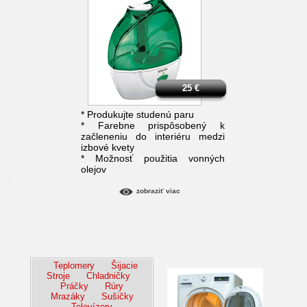
25
€
* Produkujte studenú paru
* Farebne prispôsobený k
začleneniu do interiéru medzi
izbové kvety
* Možnosť použitia vonných
olejov
zobraziť viac
Teplomery
Šijacie
Stroje
Chladničky
Práčky
Rúry
Mrazáky
Sušičky
Televízory