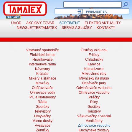
PRIHLÁSIŤ SA
ÚVOD
AKCIOVÝ TOVAR
SORTIMENT
ELEKTRO
AKTUALITY
NEWSLETTER
TAMATEX
SERVIS
A SLUŽBY
KONTAKTY
Vstavané spotrebiče
Čističky vzduchu
Elektrické hrnce
Fritézy
Hriankovače
Chladničky
Internetové rádia
Kanvice
Kávovary
Klimatizacie
Krájače
Mikrovlnné rúry
Mixéry a šľahače
Mlynčeky na mäso
Mrazáky
Odsávače pary
Odšťavovače
Odvlhčovače vzduchu
Ohrievače vody
Ohrievače vzduchu
PC a Notebooky
Práčky
Rádia
Rúry
Sporáky
Sušičky
Televízory
Toustery
Umývačky
Vákuovačky a vrecká
Varné dosky
Ventilátory
Vysávače
Zvlhčovače vzduchu
Žehličky
Kuchynske zostavy