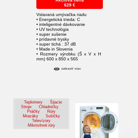
Akciová cena
629
€
Vstavaná umývačka riadu
• Energetická trieda: C
• inteligentné dávkovanie
• UV technológia
• super sušenie
• prídavné trysky
• super tichá : 37 dB
• Made in Slovenia
• Rozmery výrobku (Š x V x H
mm) 600 x 850 x 565
zobraziť viac
Teplomery
Šijacie
Stroje
Chladničky
Práčky
Rúry
Mrazáky
Sušičky
Televízory
Mikrovlnné rúry