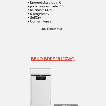
• Energetická trieda: C
• počet súprav riadu: 16
• hlučnosť: 44 dB
• 6 programov
• SelfDry
• CornerIntense
zobraziť viac
BEKO BDFS26120WQ