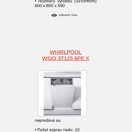
• Rozmery výrobku (ŠxVxHmm)
600 x 850 x 590
zobraziť viac
WHIRLPOOL
WSIO 3T125 6PE X
nepredáva sa
• Počet súprav riadu: 10