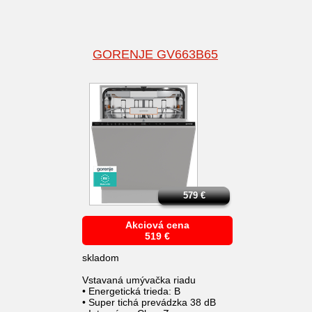
GORENJE GV663B65
579
€
Akciová cena
519
€
skladom
Vstavaná umývačka riadu
• Energetická trieda: B
• Super tichá prevádzka 38 dB