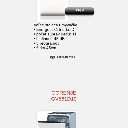
379
€
Voľne stojaca umývačka
• Energetická trieda: D
• počet súprav riadu: 11
• hlučnosť: 45 dB
• 5 programov
• šírka 45cm
zobraziť viac
GORENJE
GV561D10