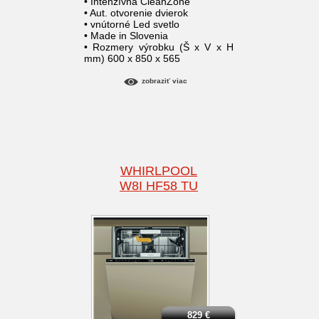
• Intenzívna CleanZone
• Aut. otvorenie dvierok
• vnútorné Led svetlo
• Made in Slovenia
• Rozmery výrobku (Š x V x H
mm) 600 x 850 x 565
zobraziť viac
WHIRLPOOL
W8I HF58 TU
829
€