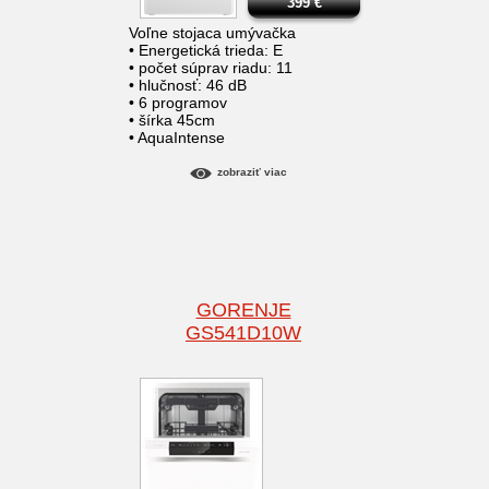
399
€
Voľne stojaca umývačka
• Energetická trieda: E
• počet súprav riadu: 11
• hlučnosť: 46 dB
• 6 programov
• šírka 45cm
• AquaIntense
zobraziť viac
GORENJE
GS541D10W