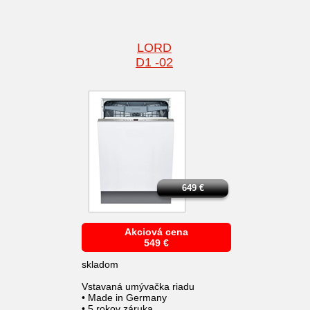
LORD
D1 -02
649
€
Akciová cena
549
€
skladom
Vstavaná umývačka riadu
• Made in Germany
• 5 rokov záruka