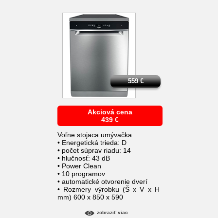
559
€
Akciová cena
439
€
Voľne stojaca umývačka
• Energetická trieda: D
• počet súprav riadu: 14
• hlučnosť: 43 dB
• Power Clean
• 10 programov
• automatické otvorenie dverí
• Rozmery výrobku (Š x V x H
mm) 600 x 850 x 590
zobraziť viac