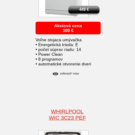
449
€
Akciová cena
399
€
Voľne stojaca umývačka
• Energetická trieda: E
• počet súprav riadu: 14
• Power Clean
• 8 programov
• automatické otvorenie dverí
zobraziť viac
WHIRLPOOL
WIC 3C23 PEF