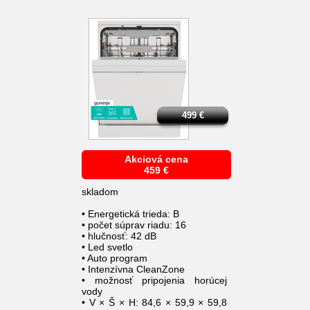
499
€
Akciová cena
459
€
skladom
• Energetická trieda: B
• počet súprav riadu: 16
• hlučnosť: 42 dB
• Led svetlo
• Auto program
• Intenzívna CleanZone
• možnosť pripojenia horúcej
vody
• V × Š × H: 84,6 × 59,9 × 59,8