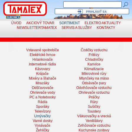
PRIHLÁSIŤ SA
ÚVOD
AKCIOVÝ TOVAR
SORTIMENT
ELEKTRO
AKTUALITY
NEWSLETTER
TAMATEX
SERVIS
A SLUŽBY
KONTAKTY
Vstavané spotrebiče
Čističky vzduchu
Elektrické hrnce
Fritézy
Hriankovače
Chladničky
Internetové rádia
Kanvice
Kávovary
Klimatizacie
Krájače
Mikrovlnné rúry
Mixéry a šľahače
Mlynčeky na mäso
Mrazáky
Odsávače pary
Odšťavovače
Odvlhčovače vzduchu
Ohrievače vody
Ohrievače vzduchu
PC a Notebooky
Práčky
Rádia
Rúry
Sporáky
Sušičky
Televízory
Toustery
Umývačky
Vákuovačky a vrecká
Varné dosky
Ventilátory
Vysávače
Zvlhčovače vzduchu
Žehličky
Kuchynske zostavy