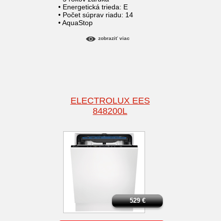
• Energetická trieda: E
• Počet súprav riadu: 14
• AquaStop
zobraziť viac
ELECTROLUX EES
848200L
529
€