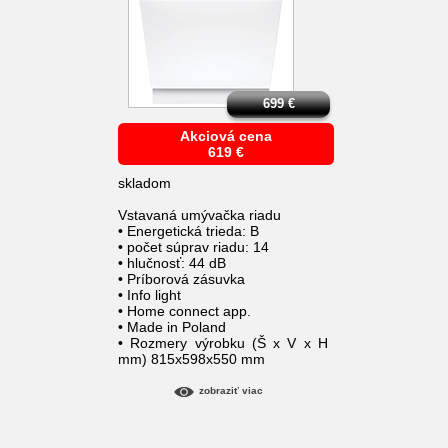
699
€
Akciová cena
619
€
skladom
Vstavaná umývačka riadu
• Energetická trieda: B
• počet súprav riadu: 14
• hlučnosť: 44 dB
• Príborová zásuvka
• Info light
• Home connect app.
• Made in Poland
• Rozmery výrobku (Š x V x H
mm) 815x598x550 mm
zobraziť viac