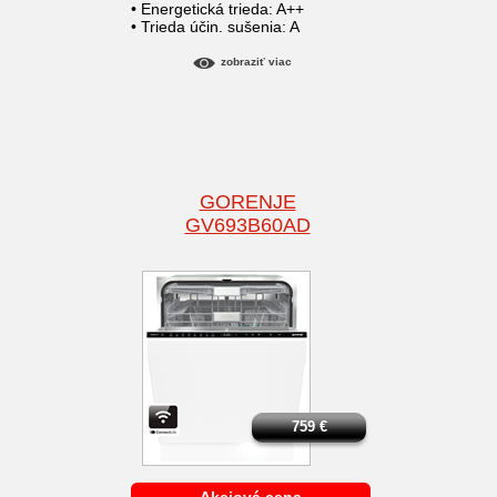
• Energetická trieda: A++
• Trieda účin. sušenia: A
zobraziť viac
GORENJE
GV693B60AD
759
€