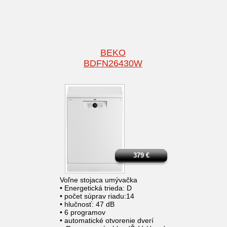
BEKO
BDFN26430W
379
€
Voľne stojaca umývačka
• Energetická trieda: D
• počet súprav riadu:14
• hlučnosť: 47 dB
• 6 programov
• automatické otvorenie dverí