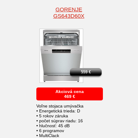
GORENJE
GS643D60X
559
€
Akciová cena
469
€
Voľne stojaca umývačka
• Energetická trieda: D
• 5 rokov záruka
• počet súprav riadu: 16
• hlučnosť: 45 dB
• 6 programov
• MultiClack