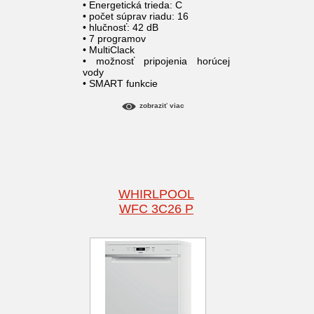
• Energetická trieda: C
• počet súprav riadu: 16
• hlučnosť: 42 dB
• 7 programov
• MultiClack
• možnosť pripojenia horúcej
vody
• SMART funkcie
zobraziť viac
WHIRLPOOL
WFC 3C26 P