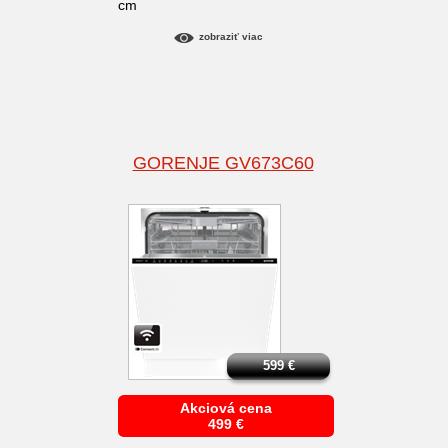
cm
zobraziť viac
GORENJE GV673C60
599
€
Akciová cena
499
€