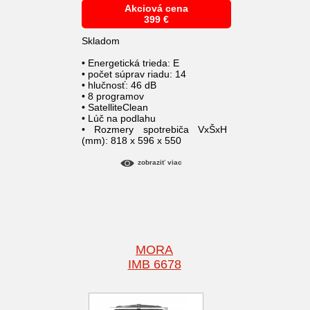
Akciová cena
399
€
Skladom
• Energetická trieda: E
• počet súprav riadu: 14
• hlučnosť: 46 dB
• 8 programov
• SatelliteClean
• Lúč na podlahu
• Rozmery spotrebiča VxŠxH
(mm): 818 x 596 x 550
zobraziť viac
MORA
IMB 6678