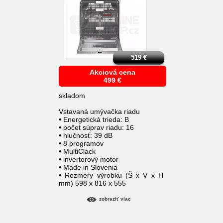
519
€
Akciová cena
499
€
skladom
Vstavaná umývačka riadu
• Energetická trieda: B
• počet súprav riadu: 16
• hlučnosť: 39 dB
• 8 programov
• MultiClack
• invertorový motor
• Made in Slovenia
• Rozmery výrobku (Š x V x H
mm) 598 x 816 x 555
zobraziť viac