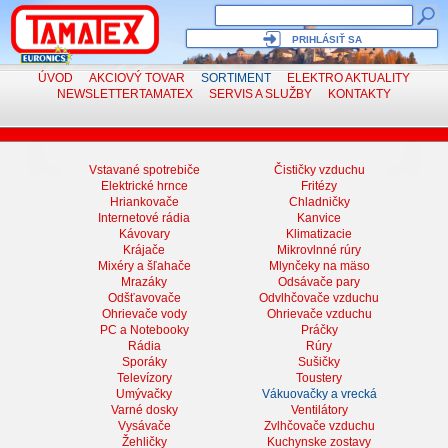
PRIHLÁSIŤ SA
ÚVOD
AKCIOVÝ TOVAR
SORTIMENT
ELEKTRO
AKTUALITY
NEWSLETTER
TAMATEX
SERVIS
A SLUŽBY
KONTAKTY
Vstavané spotrebiče
Čističky vzduchu
Elektrické hrnce
Fritézy
Hriankovače
Chladničky
Internetové rádia
Kanvice
Kávovary
Klimatizacie
Krájače
Mikrovlnné rúry
Mixéry a šľahače
Mlynčeky na mäso
Mrazáky
Odsávače pary
Odšťavovače
Odvlhčovače vzduchu
Ohrievače vody
Ohrievače vzduchu
PC a Notebooky
Práčky
Rádia
Rúry
Sporáky
Sušičky
Televízory
Toustery
Umývačky
Vákuovačky a vrecká
Varné dosky
Ventilátory
Vysávače
Zvlhčovače vzduchu
Žehličky
Kuchynske zostavy