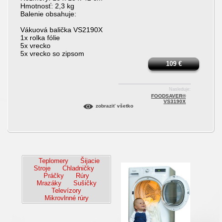
Hmotnosť: 2,3 kg
Balenie obsahuje:
Vákuová balička VS2190X
1x rolka fólie
5x vrecko
5x vrecko so zipsom
109
€
Nasleduje:
FOODSAVER®
VS3190X
zobraziť všetko
Teplomery
Šijacie
Stroje
Chladničky
Práčky
Rúry
Mrazáky
Sušičky
Televízory
Mikrovlnné rúry