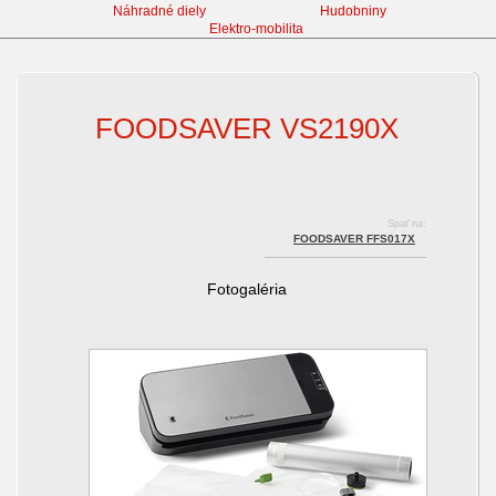
Náhradné diely
Hudobniny
Elektro-mobilita
Vákuovačky a vákuovacie vrecká
FOODSAVER VS2190X
Spať na:
FOODSAVER FFS017X
Fotogaléria