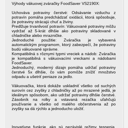
Výhody vákuovej zváračky FoodSaver VS2190X:
Uchováva potraviny čerstvé: Odsávanie vzduchu z
potravín pomáha predchádzať oxidácii, ktorá spôsobuje,
že potraviny strácajú chuť a živiny.
Predlžuje trvanlivosť potravín: Vákuované potraviny môžu
vydržať až 5-krát dlhšie ako potraviny skladované v
chladničke alebo mrazničke.
Jednoduché použitie: Zváračka je vybavená
automatickým programom, ktorý zabezpečí, že potraviny
budú vákuované správne.
Kompatibilná s rôznymi typmi vreciek a nádob: Zváračka
je kompatibilná s vákuovacími vreckami a nádobami
FoodSaver.
Jednoduchý, moderný dizajn pomáha udržať potraviny
čerstvé 5x dlhšie, čo vám pomôže znížiť množstvo
odpadu a ušetriť peniaze za jedlo.
Vákuovačka, ktorá dokáže uskladniť všetko od suchých
surovín cez zvyšky z chladničky až po mrazené jedlá, je
ideálnym spôsobom, ako udržať potraviny dlhšie čerstvé.
Zásobník na rolky a vstavaná rezačka uľahčujú
používanie a všetko od malého občerstvenia až po
zvyšky sa dá rýchlo a jednoducho uložiť.
Inovatívne funkcie, ako sú nezávislé režimy tesnenia,