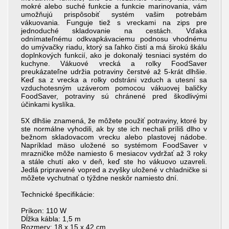
mokré alebo suché funkcie a funkcie marinovania, vám
umožňujú prispôsobiť systém vašim potrebám
vákuovania. Funguje tiež s vreckami na zips pre
jednoduché skladovanie na cestách. Vďaka
odnímateľnému odkvapkávaciemu podnosu vhodnému
do umývačky riadu, ktorý sa ľahko čistí a má širokú škálu
doplnkových funkcií, ako je dokonalý tesniaci systém do
kuchyne. Vákuové vrecká a rolky FoodSaver
preukázateľne udržia potraviny čerstvé až 5-krát dlhšie.
Keď sa z vrecka a rolky odstráni vzduch a utesní sa
vzduchotesným uzáverom pomocou vákuovej baličky
FoodSaver, potraviny sú chránené pred škodlivými
účinkami kyslíka.
5X dlhšie znamená, že môžete použiť potraviny, ktoré by
ste normálne vyhodili, ak by ste ich nechali príliš dlho v
bežnom skladovacom vrecku alebo plastovej nádobe.
Napríklad mäso uložené so systémom FoodSaver v
mrazničke môže namiesto 6 mesiacov vydržať až 3 roky
a stále chutí ako v deň, keď ste ho vákuovo uzavreli.
Jedlá pripravené vopred a zvyšky uložené v chladničke si
môžete vychutnať o týždne neskôr namiesto dní.
Technické špecifikácie:
Príkon: 110 W
Dĺžka kábla: 1,5 m
Rozmery: 18 x 15 x 42 cm