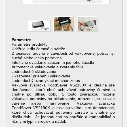
Parametre
Parametre produktu
Udržuje jedlo čerstvé a svieže
2 tesniace úrovne v závislosti od vákuovanej potraviny:
suchá alebo vlhká potravina
Intuitívne ovládanie stlačením jedného tlačidla
Automatické vákuovanie a zvarenie fólie
Jednoduché skladovanie
Ukazovateľ priebehu vákuovania
Jednoduchý uzamykací mechanizmus
Vákuová zváračka FoodSaver VS2190X je ideálna pre
domácnosti, ktoré chcú uchovávať potraviny čerstvé a
chutné po dlhšiu dobu. S touto zváračkou môžete
vákuovať potraviny na skladovanie, mrazenie, sous vide
varenie alebo marinovanie. Vákuová zváračka
FoodSaver VS2190X je skvelou voľbou pre domácnosti,
ktoré chcú uchovávať potraviny čerstvé a chutné po
dlhšiu dobu. Je jednoduchá na použitie a kompatibilná s
rôznymi typmi vreciek a nádob.