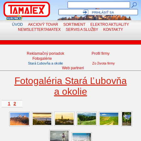
PRIHLÁSIŤ SA
ÚVOD
AKCIOVÝ TOVAR
SORTIMENT
ELEKTRO
AKTUALITY
NEWSLETTER
TAMATEX
SERVIS
A SLUŽBY
KONTAKTY
Reklamačný poriadok
Profil firmy
Fotogalérie
Stará Ľubovňa a okolie
Zo života firmy
Web partneri
Fotogaléria Stará Ľubovňa
a okolie
1
2