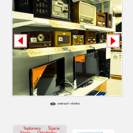
zobraziť všetko
Teplomery
Šijacie
Stroje
Chladničky