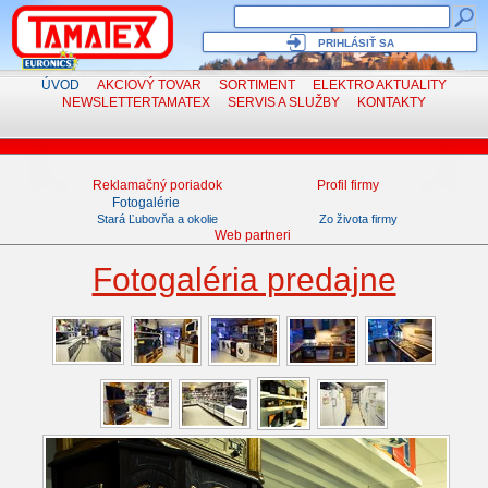
PRIHLÁSIŤ SA
ÚVOD
AKCIOVÝ TOVAR
SORTIMENT
ELEKTRO
AKTUALITY
NEWSLETTER
TAMATEX
SERVIS
A SLUŽBY
KONTAKTY
Reklamačný poriadok
Profil firmy
Fotogalérie
Stará Ľubovňa a okolie
Zo života firmy
Web partneri
Fotogaléria predajne